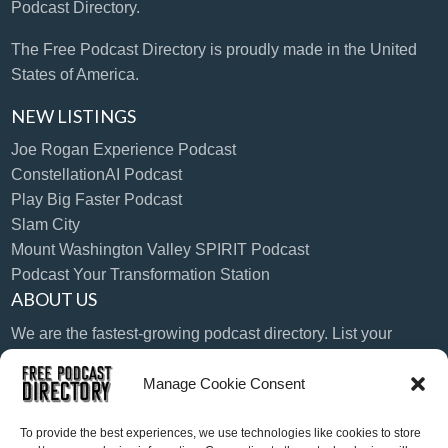
Podcast Directory.
The Free Podcast Directory is proudly made in the United
States of America.
NEW LISTINGS
Joe Rogan Experience Podcast
ConstellationAI Podcast
Play Big Faster Podcast
Slam City
Mount Washington Valley SPIRIT Podcast
Podcast Your Transformation Station
ABOUT US
We are the fastest-growing podcast directory. List your
podcast today!
Manage Cookie Consent
LANGUAGE
English
French
Spanish
To provide the best experiences, we use technologies like cookies to store